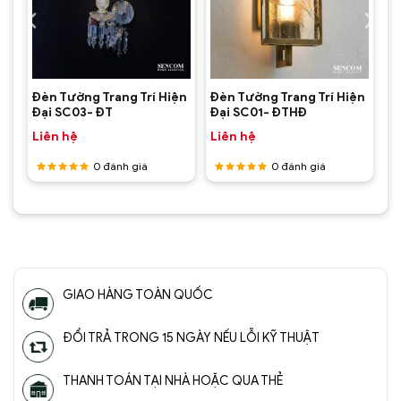
Đèn Tường Trang Trí Hiện Đại
SC036- ĐTHĐ(2)
ện
Đèn Tường Trang Trí Hiện
Đèn Tường Trang Trí Hiện
Đại SC03- ĐT
Đại SC01- ĐTHĐ
Liên hệ
Liên hệ
0
đánh giá
0
đánh giá
Được
Được
xếp hạng
xếp hạng
5
5 sao
5
5 sao
GIAO HÀNG TOÀN QUỐC
ĐỔI TRẢ TRONG 15 NGÀY NẾU LỖI KỸ THUẬT
Đèn Tường Trang Trí Hiện Đại
THANH TOÁN TẠI NHÀ HOẶC QUA THẺ
SC036- ĐTHĐ(3)