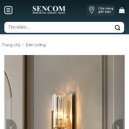
Skip
Cửa hàng
to
gần bạn
content
Tìm
kiếm:
Trang chủ
/
Đèn tường