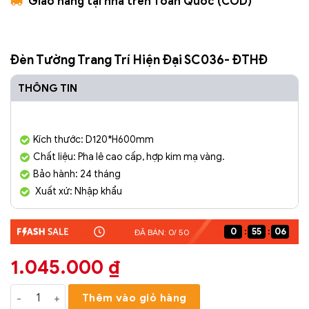
Giao hàng tại nhà trên Toàn Quốc (COD)
Đèn Tường Trang Trí Hiện Đại SC036- ĐTHĐ
THÔNG TIN
Kích thước: D120*H600mm
Chất liệu: Pha lê cao cấp, hợp kim mạ vàng.
Bảo hành: 24 tháng
Xuất xứ: Nhập khẩu
0
55
05
ĐÃ BÁN: 0/ 50
1.045.000
₫
Đèn Tường Trang Trí Hiện Đại SC036- ĐTHĐ số lượng
Thêm vào giỏ hàng