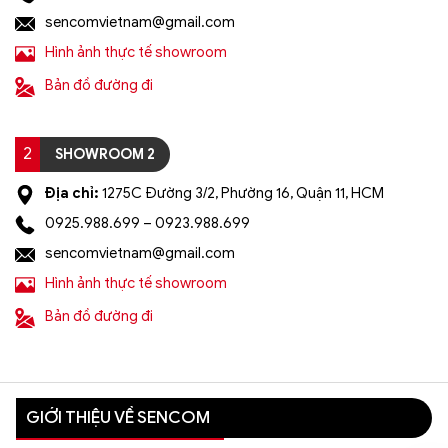
sencomvietnam@gmail.com
Lưu ý: Đơn hàng sẽ chỉ được gửi đi sau khi có xác
nhận của tổng đài viên trong vòng 2 tiếng. Quý
Hình ảnh thực tế showroom
khách vui lòng giữ điện thoại
Bản đồ đường đi
=> Tham khảo thêm 100+ mẫu đèn trang trí khuyến
mãi giá rẻ tại: https://sencom.vn/category/den-trang-
2
SHOWROOM 2
tri
Địa chỉ:
1275C Đường 3/2, Phường 16, Quận 11, HCM
0925.988.699 – 0923.988.699
sencomvietnam@gmail.com
Hình ảnh thực tế showroom
Bản đồ đường đi
GIỚI THIỆU VỀ SENCOM