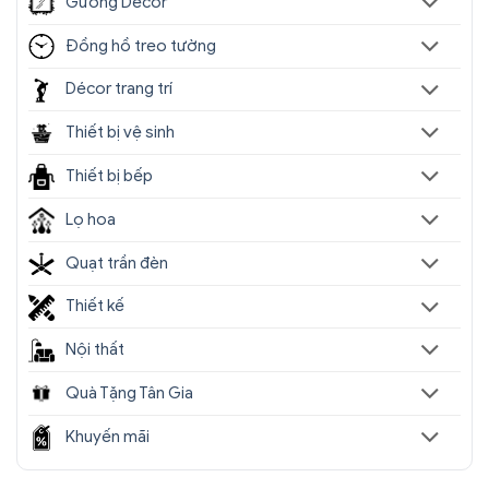
Gương Decor
Đồng hồ treo tường
Décor trang trí
Thiết bị vệ sinh
Thiết bị bếp
Lọ hoa
Quạt trần đèn
Thiết kế
Đèn Tường Trang Trí Hiện Đại
SC036- ĐTHĐ(5)
Nội thất
Quà Tặng Tân Gia
Địa chỉ nào bán
đèn chùm trang trí
nhập khẩu,
giá rẻ tốt nhất?
Khuyến mãi
Sencom
là địa chỉ bán
đèn chùm decor trang