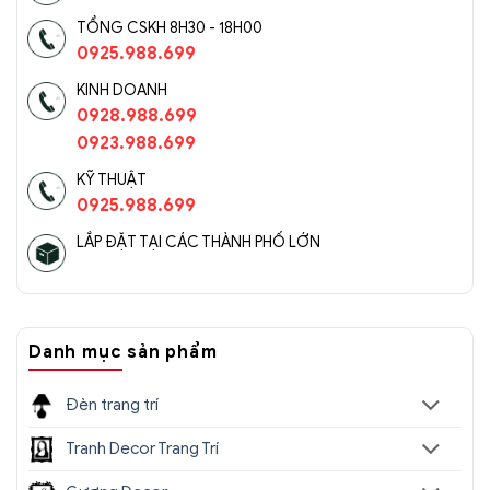
TỔNG CSKH 8H30 - 18H00
0925.988.699
KINH DOANH
0928.988.699
0923.988.699
KỸ THUẬT
0925.988.699
LẮP ĐẶT TẠI CÁC THÀNH PHỐ LỚN
Danh mục sản phẩm
Đèn Tường Trang Trí Hiện Đại
SC036- ĐTHĐ(4)
Đèn trang trí
Tranh Decor Trang Trí