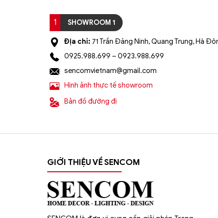
1
SHOWROOM 1
Địa chỉ:
71 Trần Đăng Ninh, Quang Trung, Hà Đôn
0925.988.699 – 0923.988.699
sencomvietnam@gmail.com
Hình ảnh thực tế showroom
Bản đồ đường đi
GIỚI THIỆU VỀ SENCOM