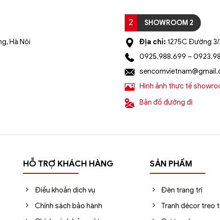
2
SHOWROOM 2
g, Hà Nội
Địa chỉ:
1275C Đường 3/2
0925.988.699 – 0923.9
sencomvietnam@gmail
Hình ảnh thực tế showr
Bản đồ đường đi
HỖ TRỢ KHÁCH HÀNG
SẢN PHẨM
Điều khoản dịch vụ
Đèn trang trí
Chính sách bảo hành
Tranh décor treo 