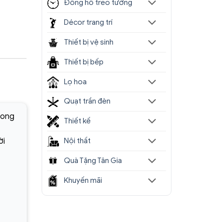
Đồng hồ treo tường
Décor trang trí
Thiết bị vệ sinh
Thiết bị bếp
Lọ hoa
Quạt trần đèn
hong
Thiết kế
ời
Nội thất
Quà Tặng Tân Gia
Khuyến mãi