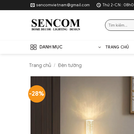
Skip
sencomvietnam@gmail.com
Thứ 2-CN : 08h0
to
content
Tìm
kiếm:
DANH MỤC
TRANG CHỦ
Trang chủ
/
Đèn tường
-28%