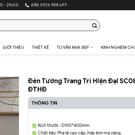
0 - 21h00
(HN) 0925 988 699
GIỚI THIỆU
THIẾT KẾ
TƯ VẤN NHÀ ĐẸP
KINH NGHIỆM CH
Đèn Tường Trang Trí Hiện Đại SC0
ĐTHĐ
THÔNG TIN
Kích thước : D100*400mm
Chất liệu: Pha lê cao cấp, hợp kim mạ vàng.