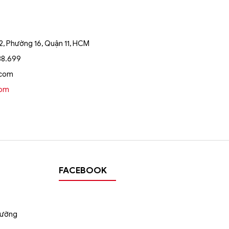
, Phường 16, Quận 11, HCM
88.699
.com
oom
FACEBOOK
tường