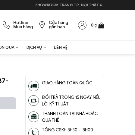
SHOWROOM TRANG TRÍ NỘI THẤT & QUÀ TẶNG
Hotline
Cửa hàng
0
₫
Mua hàng
gần bạn
ỌN QUÀ
DỊCH VỤ
LIÊN HỆ
87-
GIAO HÀNG TOÀN QUỐC
ĐỔI TRẢ TRONG 15 NGÀY NẾU
LỖI KỸ THUẬT
THANH TOÁN TẠI NHÀ HOẶC
QUA THẺ
TỔNG CSKH 8H30 - 18H00