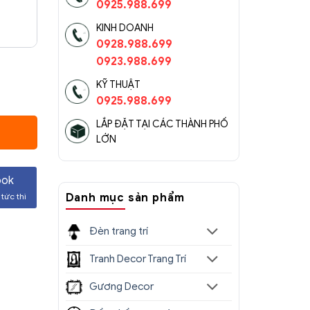
0925.988.699
KINH DOANH
0928.988.699
0923.988.699
KỸ THUẬT
ợng
0925.988.699
LẮP ĐẶT TẠI CÁC THÀNH PHỐ
000 ₫.
LỚN
ook
tức thì
Danh mục sản phẩm
Đèn trang trí
Tranh Decor Trang Trí
Gương Decor