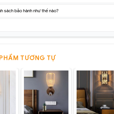
nh sách bảo hành như thế nào?
 PHẨM TƯƠNG TỰ
ẩu, giá rẻ tốt nhất?
rang trí
nhập khẩu uy tín hàng đầu tại Hà Nội, Tp.HCM. Sho
00+ mẫu đèn chùm nhập khẩu chính hãng, giá rẻ tốt nhất trê
+
+