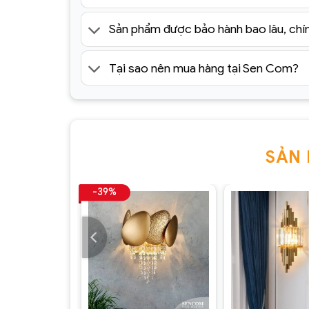
Sản phẩm được bảo hành bao lâu, chí
Tại sao nên mua hàng tại Sen Com?
SẢN
Đèn Tường Trang Trí Hiện Đại
SC087- ĐTHĐ(2)
-39%
Địa chỉ nào bán
đèn chùm trang trí
nhập kh
Sencom
là địa chỉ bán
đèn chùm decor t
hàng đầu hiện nay chuyên cung cấp hơn 10
trường.
+
+
Chịu trách nhiệm về sản phẩm :