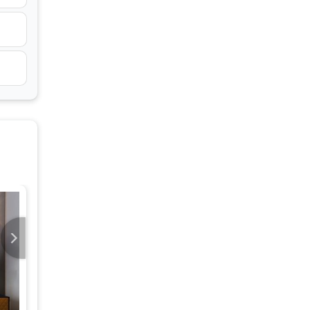
wroom
n thị