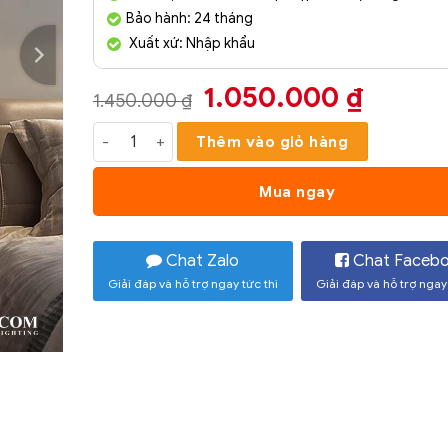
Bảo hành: 24 tháng
Xuất xứ: Nhập khẩu
Giá
Giá
1.050.000
₫
1.450.000
₫
gốc
hiện
Đèn Tường Trang Trí Hiện Đại SC087- ĐTHĐ số lư
Thêm vào giỏ hàng
là:
tại
1.450.000 ₫.
là:
Mua ngay
1.050.
Chat Zalo
Chat Faceb
Giải đáp và hỗ trợ ngay tức thì
Giải đáp và hỗ trợ ngay 