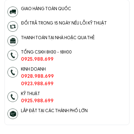
GIAO HÀNG TOÀN QUỐC
Đèn Tường Trang Trí Hiện Đại SC096-
ĐỔI TRẢ TRONG 15 NGÀY NẾU LỖI KỸ THUẬT
ĐTHĐ(3)
THANH TOÁN TẠI NHÀ HOẶC QUA THẺ
TỔNG CSKH 8H30 - 18H00
0925.988.699
KINH DOANH
0928.988.699
0923.988.699
KỸ THUẬT
0925.988.699
LẮP ĐẶT TẠI CÁC THÀNH PHỐ LỚN