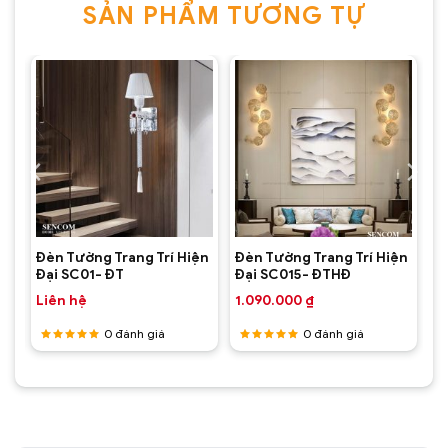
SẢN PHẨM TƯƠNG TỰ
Đèn Tường Trang Trí Hiện Đại SC096-
ĐTHĐ(2)
ện
Đèn Tường Trang Trí Hiện
Đèn Tường Trang Trí Hiện
Đại SC01- ĐT
Đại SC015- ĐTHĐ
Liên hệ
1.090.000
₫
0
đánh giá
0
đánh giá
Được
Được
xếp hạng
xếp hạng
5
5 sao
5
5 sao