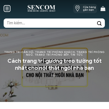
Skip
Cửa hàng
to
gần bạn
content
Tìm
kiếm:
TRANG TRÍ CĂN HỘ
,
TRANG TRÍ PHÒNG KHÁCH
,
TRANG TRÍ PHÒNG
NGỦ
,
TRANG TRÍ PHÒNG BẾP
,
TIN TỨC
Cách trang trí gương treo tường tốt
nhất cho nội thất ngôi nhà bạn