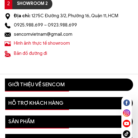
2
SHOWROOM 2
Địa chỉ:
1275C Đường 3/2, Phường 16, Quận 11, HCM
0925.988.699 – 0923.988.699
sencomvietnam@gmail.com
Hình ảnh thực tế showroom
Bản đồ đường đi
GIỚI THIỆU VỀ SENCOM
HỖ TRỢ KHÁCH HÀNG
SẢN PHẨM