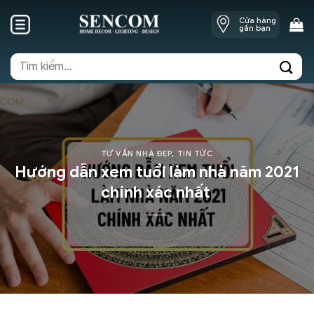
Skip
Cửa hàng
to
gần bạn
content
Tìm
kiếm:
TƯ VẤN NHÀ ĐẸP
,
TIN TỨC
Hướng dẫn xem tuổi làm nhà năm 2021
chính xác nhất