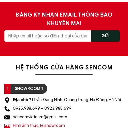
ĐĂNG KÝ NHẬN EMAIL THÔNG BÁO
KHUYẾN MẠI
HỆ THỐNG CỬA HÀNG SENCOM
1
SHOWROOM 1
Địa chỉ:
71 Trần Đăng Ninh, Quang Trung, Hà Đông, Hà Nội
0925.988.699 – 0923.988.699
sencomvietnam@gmail.com
Hình ảnh thực tế showroom