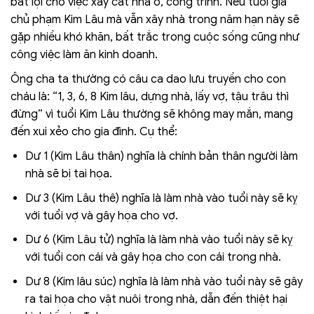
bất lợi cho việc xây cất nhà ở, công trình. Nếu tuổi gia
chủ phạm Kim Lâu mà vẫn xây nhà trong năm hạn này sẽ
gặp nhiều khó khăn, bất trắc trong cuộc sống cũng như
công việc làm ăn kinh doanh.
Ông cha ta thường có câu ca dao lưu truyền cho con
cháu là: “1, 3, 6, 8 Kim lâu, dựng nhà, lấy vợ, tậu trâu thì
đừng” vì tuổi Kim Lâu thường sẽ không may mắn, mang
đến xui xẻo cho gia đình. Cụ thể:
Dư 1 (Kim Lâu thân) nghĩa là chính bản thân người làm
nhà sẽ bị tai họa.
Dư 3 (Kim Lâu thê) nghĩa là làm nhà vào tuổi này sẽ kỵ
với tuổi vợ và gây họa cho vợ.
Dư 6 (Kim Lâu tử) nghĩa là làm nhà vào tuổi này sẽ kỵ
với tuổi con cái và gây họa cho con cái trong nhà.
Dư 8 (Kim lâu súc) nghĩa là làm nhà vào tuổi này sẽ gây
ra tai họa cho vật nuôi trong nhà, dẫn đến thiệt hại