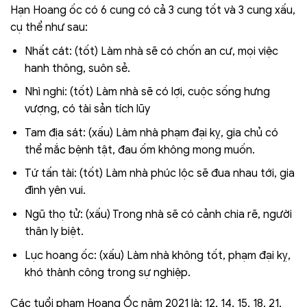
Hạn Hoang ốc có 6 cung có cả 3 cung tốt và 3 cung xấu,
cụ thể như sau:
Nhất cát: (tốt) Làm nhà sẽ có chốn an cư, mọi việc
hanh thông, suôn sẻ.
Nhì nghi: (tốt) Làm nhà sẽ có lợi, cuộc sống hưng
vượng, có tài sản tích lũy
Tam địa sát: (xấu) Làm nhà phạm đại kỵ, gia chủ có
thể mắc bệnh tật, đau ốm không mong muốn.
Tứ tấn tài: (tốt) Làm nhà phúc lộc sẽ đua nhau tới, gia
đình yên vui.
Ngũ thọ tử: (xấu) Trong nhà sẽ có cảnh chia rẽ, người
thân ly biệt.
Lục hoang ốc: (xấu) Làm nhà không tốt, phạm đại kỵ,
khó thành công trong sự nghiệp.
Các tuổi phạm Hoang Ốc năm 2021 là: 12, 14, 15, 18, 21,