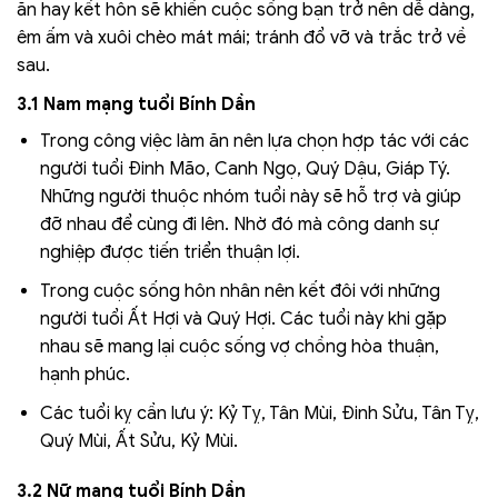
ăn hay kết hôn sẽ khiến cuộc sống bạn trở nên dễ dàng,
êm ấm và xuôi chèo mát mái; tránh đổ vỡ và trắc trở về
sau.
3.1 Nam mạng tuổi Bính Dần
Trong công việc làm ăn nên lựa chọn hợp tác với các
người tuổi Đinh Mão, Canh Ngọ, Quý Dậu, Giáp Tý.
Những người thuộc nhóm tuổi này sẽ hỗ trợ và giúp
đỡ nhau để cùng đi lên. Nhờ đó mà công danh sự
nghiệp được tiến triển thuận lợi.
Trong cuộc sống hôn nhân nên kết đôi với những
người tuổi Ất Hợi và Quý Hợi. Các tuổi này khi gặp
nhau sẽ mang lại cuộc sống vợ chồng hòa thuận,
hạnh phúc.
Các tuổi kỵ cần lưu ý: Kỷ Tỵ, Tân Mùi, Đinh Sửu, Tân Tỵ,
Quý Mùi, Ất Sửu, Kỷ Mùi.
3.2 Nữ mạng tuổi Bính Dần