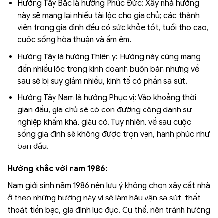
Hướng Tây Bắc là hướng Phúc Đức: Xây nhà hướng
này sẽ mang lại nhiều tài lộc cho gia chủ; các thành
viên trong gia đình đều có sức khỏe tốt, tuổi thọ cao,
cuộc sống hòa thuận và ấm êm.
Hướng Tây là hướng Thiên y: Hướng này cũng mang
đến nhiều lộc trong kinh doanh buôn bán nhưng về
sau sẽ bị suy giảm nhiều, kinh tế có phần sa sút.
Hướng Tây Nam là hướng Phục vị: Vào khoảng thời
gian đầu, gia chủ sẽ có con đường công danh sự
nghiệp khấm khá, giàu có. Tuy nhiên, về sau cuộc
sống gia đình sẽ không được trọn vẹn, hạnh phúc như
ban đầu.
Hướng khắc với nam 1986:
Nam giới sinh năm 1986 nên lưu ý không chọn xây cất nhà
ở theo những hướng này vì sẽ làm hậu vận sa sút, thất
thoát tiền bạc, gia đình lục đục. Cụ thể, nên tránh hướng