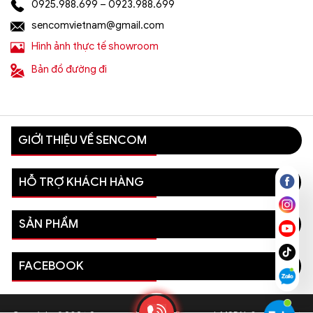
0925.988.699 – 0923.988.699
sencomvietnam@gmail.com
Hình ảnh thực tế showroom
Bản đồ đường đi
GIỚI THIỆU VỀ SENCOM
HỖ TRỢ KHÁCH HÀNG
SẢN PHẨM
FACEBOOK