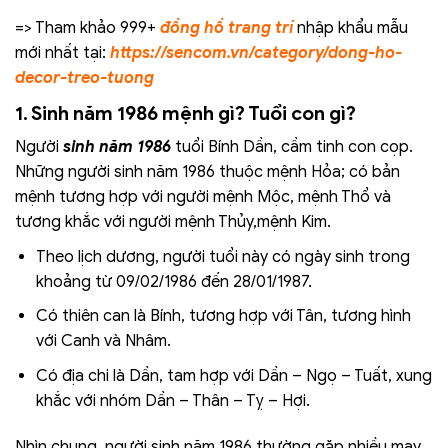
=> Tham khảo 999+
đồng hồ trang trí
nhập khẩu mẫu
mới nhất tại:
https://sencom.vn/category/dong-ho-
decor-treo-tuong
1. Sinh năm 1986 mệnh gì? Tuổi con gì?
Người
sinh năm 1986
tuổi Bính Dần, cầm tinh con cọp.
Những người sinh năm 1986 thuộc mệnh Hỏa; có bản
mệnh tương hợp với người mệnh Mộc, mệnh Thổ và
tương khắc với người mệnh Thủy,mệnh Kim.
Theo lịch dương, người tuổi này có ngày sinh trong
khoảng từ 09/02/1986 đến 28/01/1987.
Có thiên can là Bính, tương hợp với Tân, tương hình
với Canh và Nhâm.
Có địa chi là Dần, tam hợp với Dần – Ngọ – Tuất, xung
khắc với nhóm Dần – Thân – Tỵ – Hợi.
Nhìn chung, người sinh năm 1986 thường gặp nhiều may