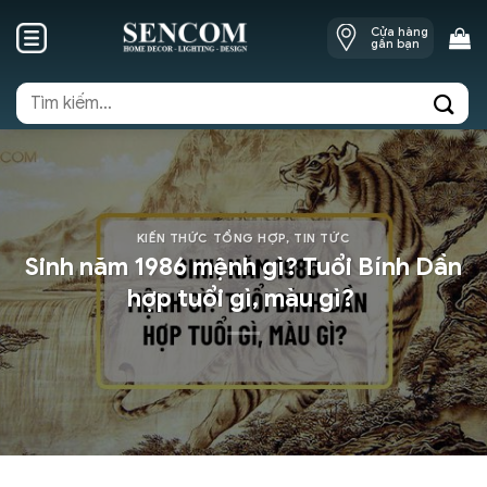
Skip
Cửa hàng
to
gần bạn
content
Tìm
kiếm:
KIẾN THỨC TỔNG HỢP
,
TIN TỨC
Sinh năm 1986 mệnh gì? Tuổi Bính Dần
hợp tuổi gì, màu gì?