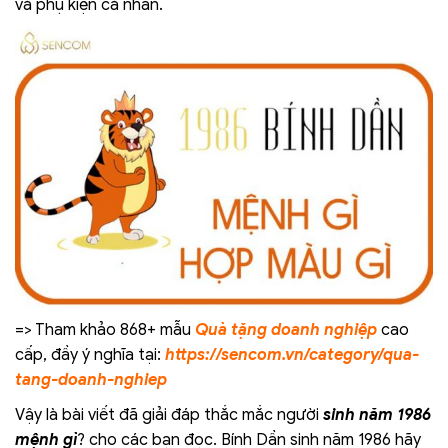
và phụ kiện cá nhân.
=> Tham khảo 868+ mẫu
Quà tặng doanh nghiệp
cao
cấp, đầy ý nghĩa tại:
https://sencom.vn/category/qua-
tang-doanh-nghiep
Vậy là bài viết đã giải đáp thắc mắc người
sinh
năm
1986
mệnh gì
?
cho các bạn đọc. Bính Dần sinh năm 1986 hãy