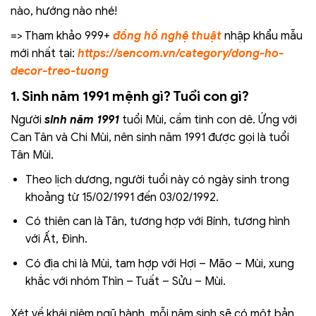
nào, hướng nào nhé!
=> Tham khảo 999+
đồng hồ nghệ thuật
nhập khẩu mẫu
mới nhất tại:
https://sencom.vn/category/dong-ho-
decor-treo-tuong
1. Sinh năm 1991 mệnh gì? Tuổi con gì?
Người
sinh năm 1991
tuổi Mùi, cầm tinh con dê. Ứng với
Can Tân và Chi Mùi, nên sinh năm 1991 được gọi là tuổi
Tân Mùi.
Theo lịch dương, người tuổi này có ngày sinh trong
khoảng từ 15/02/1991 đến 03/02/1992.
Có thiên can là Tân, tương hợp với Bính, tương hình
với Ất, Đinh.
Có địa chi là Mùi, tam hợp với Hợi – Mão – Mùi, xung
khắc với nhóm Thìn – Tuất – Sửu – Mùi.
Xét về khái niệm ngũ hành, mỗi năm sinh sẽ có một bản