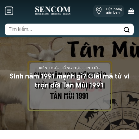
Skip
Cửa hàng
to
gần bạn
content
Tìm
kiếm:
KIẾN THỨC TỔNG HỢP
,
TIN TỨC
Sinh năm 1991 mệnh gì? Giải mã tử vi
trọn đời Tân Mùi 1991