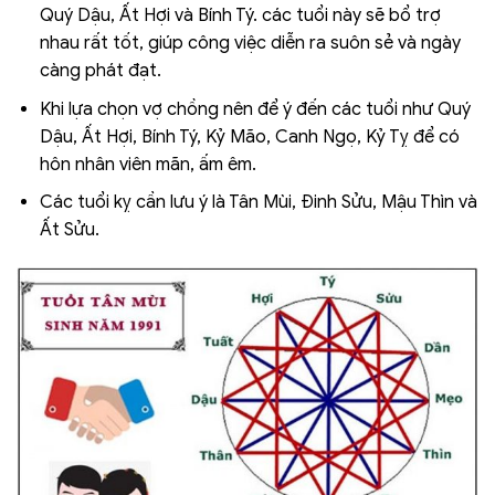
Quý Dậu, Ất Hợi và Bính Tý. các tuổi này sẽ bổ trợ
nhau rất tốt, giúp công việc diễn ra suôn sẻ và ngày
càng phát đạt.
Khi lựa chọn vợ chồng nên để ý đến các tuổi như Quý
Dậu, Ất Hợi, Bính Tý, Kỷ Mão, Canh Ngọ, Kỷ Tỵ để có
hôn nhân viên mãn, ấm êm.
Các tuổi kỵ cần lưu ý là Tân Mùi, Đinh Sửu, Mậu Thìn và
Ất Sửu.