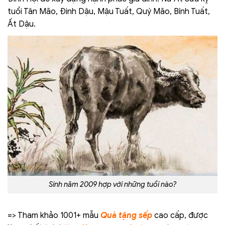
tuổi Tân Mão, Đinh Dậu, Mậu Tuất, Quý Mão, Bính Tuất,
Ất Dậu.
Sinh năm 2009 hợp với những tuổi nào?
=> Tham khảo 1001+ mẫu
Quà tặng sếp
cao cấp, được