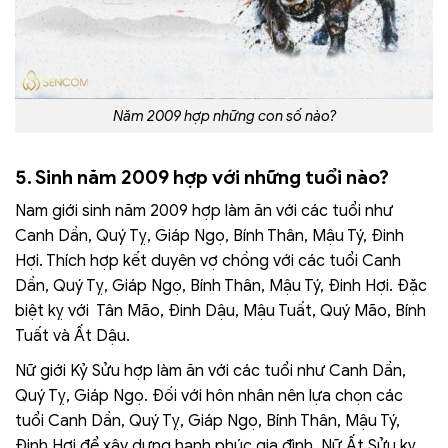
Năm 2009 hợp những con số nào?
5. Sinh năm 2009 hợp với những tuổi nào?
Nam giới sinh năm 2009 hợp làm ăn với các tuổi như
Canh Dần, Quý Tỵ, Giáp Ngọ, Bính Thân, Mậu Tý, Đinh
Hợi. Thích hợp kết duyên vợ chồng với các tuổi Canh
Dần, Quý Tỵ, Giáp Ngọ, Bính Thân, Mậu Tý, Đinh Hợi. Đặc
biệt kỵ với Tân Mão, Đinh Dậu, Mậu Tuất, Quý Mão, Bính
Tuất và Ất Dậu.
Nữ giới Kỷ Sửu hợp làm ăn với các tuổi như Canh Dần,
Quý Tỵ, Giáp Ngọ. Đối với hôn nhân nên lựa chọn các
tuổi Canh Dần, Quý Tỵ, Giáp Ngọ, Bính Thân, Mậu Tý,
Đinh Hợi để xây dựng hạnh phúc gia đình. Nữ Ất Sửu kỵ