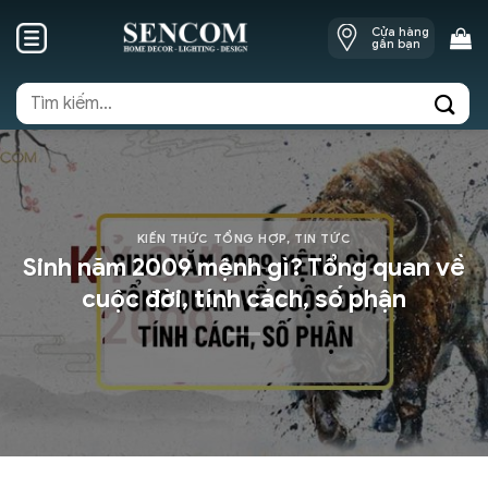
Skip
Cửa hàng
to
gần bạn
content
Tìm
kiếm:
KIẾN THỨC TỔNG HỢP
,
TIN TỨC
Sinh năm 2009 mệnh gì? Tổng quan về
cuộc đời, tính cách, số phận