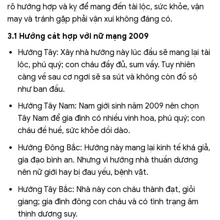
rõ hướng hợp và kỵ để mang đến tài lộc, sức khỏe, vận
may và tránh gặp phải vận xui không đáng có.
3.1 Hướng cát hợp với nữ mạng 2009
Hướng Tây: Xây nhà hướng này lúc đầu sẽ mang lại tài
lộc, phú quý; con cháu đầy đủ, sum vầy. Tuy nhiên
càng về sau cơ ngơi sẽ sa sút và không còn đồ sộ
như ban đầu.
Hướng Tây Nam: Nam giới sinh năm 2009 nên chọn
Tây Nam để gia đình có nhiều vinh hoa, phú quý; con
cháu đề huề, sức khỏe dồi dào.
Hướng Đông Bắc: Hướng này mang lại kinh tế khá giả,
gia đạo bình an. Nhưng vì hướng nhà thuần dương
nên nữ giới hay bị đau yếu, bệnh vặt.
Hướng Tây Bắc: Nhà này con cháu thành đạt, giỏi
giang; gia đình đông con cháu và có tình trạng âm
thịnh dương suy.