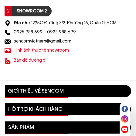
2
SHOWROOM 2
Địa chỉ:
1275C Đường 3/2, Phường 16, Quận 11, HCM
0925.988.699 – 0923.988.699
sencomvietnam@gmail.com
Hình ảnh thực tế showroom
Bản đồ đường đi
GIỚI THIỆU VỀ SENCOM
HỖ TRỢ KHÁCH HÀNG
SẢN PHẨM