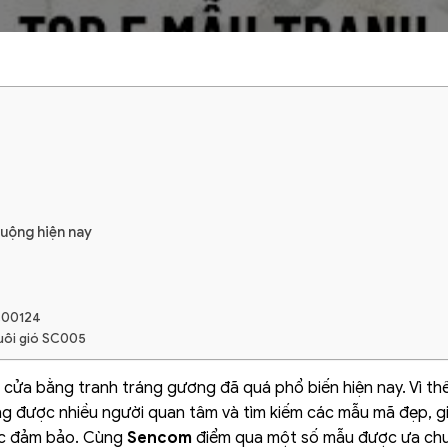
huộng hiện nay
SC00124
uôi gió SC005
nhà cửa bằng tranh tráng gương đã quá phổ biến hiện nay. Vì thế
g được nhiều người quan tâm và tìm kiếm các mẫu mã đẹp, g
ợc đảm bảo. Cùng
Sencom
điểm qua một số mẫu được ưa ch