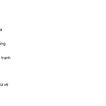
iá
ống
i tranh
ùi vệ