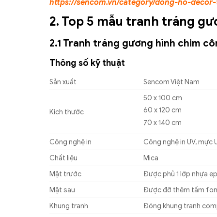
https://sencom.vn/category/dong-ho-decor
2. Top 5 mẫu tranh tráng gư
2.1 Tranh tráng gương hình chim c
Thông số kỹ thuật
Sản xuất
Sencom Việt Nam
50 x 100 cm
60 x 120 cm
Kích thước
70 x 140 cm
Công nghệ in
Công nghệ in UV, mực 
Chất liệu
Mica
Mặt trước
Được phủ 1 lớp nhựa ep
Mặt sau
Được đỡ thêm tấm fo
Khung tranh
Đóng khung tranh comp