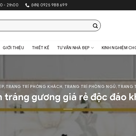
0 - 21h00
(HN) 0925 988 699
GIỚI THIỆU
THIẾT KẾ
TƯ VẤN NHÀ ĐẸP
KINH NGHIỆM CH
ẸP
,
TRANG TRÍ PHÒNG KHÁCH
,
TRANG TRÍ PHÒNG NGỦ
,
TRANG 
 tráng gương giá rẻ độc đáo 