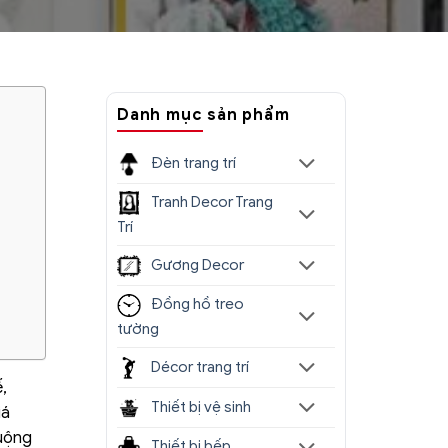
Danh mục sản phẩm
Đèn trang trí
Tranh Decor Trang
Trí
Gương Decor
Đồng hồ treo
tường
Décor trang trí
,
Thiết bị vệ sinh
iá
uộng
Thiết bị bếp