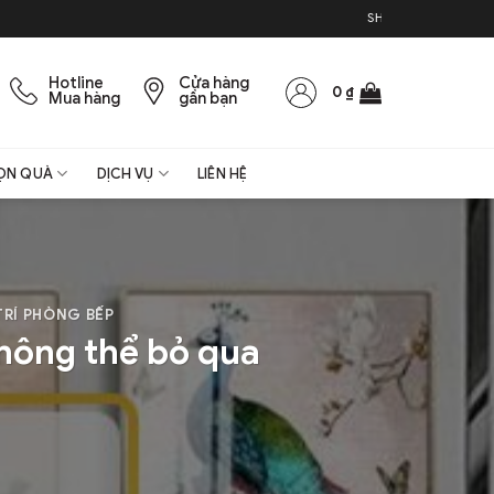
SHOWROOM TRANG TRÍ NỘI THẤT 
Hotline
Cửa hàng
0
₫
Mua hàng
gần bạn
ỌN QUÀ
DỊCH VỤ
LIÊN HỆ
TRÍ PHÒNG BẾP
không thể bỏ qua