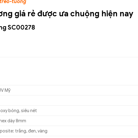
-treo-tuong
ơng giá rẻ được ưa chuộng hiện nay
ông SC00278
UV Mỹ
oxy bóng, siêu nét
mex dày 8mm
osite: trắng, đen, vàng