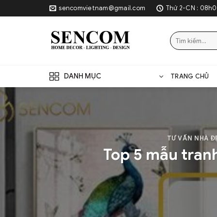
Skip
sencomvietnam@gmail.com
Thứ 2-CN : 08h0
to
content
Tìm
kiếm:
DANH MỤC
TRANG CHỦ
TƯ VẤN NHÀ Đ
Top 5 mẫu tranh