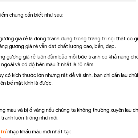
iểm chung cần biết như sau:
gương giá rẻ là dòng tranh dùng trong trang trí nội thất có g
 tráng gương giá rẻ vẫn đạt chất lượng cao, bền, đẹp.
áng gương giá rẻ luôn đảm bảo mỗi bức tranh có khả năng ch
ngoài và có độ bền màu ít nhất là 10 năm.
y có kích thước lớn nhưng rất dễ vệ sinh, bạn chỉ cần lau chù
ên bề mặt kính là được.
ống màu và bị ố vàng nếu chúng ta không thường xuyên lau ch
ữ tranh luôn trông như mới.
trí
nhập khẩu mẫu mới nhất tại: