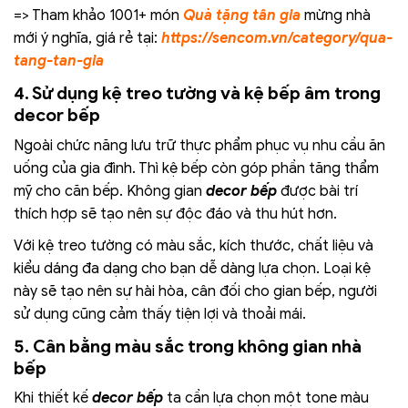
=> Tham khảo 1001+ món
Quà tặng tân gia
mừng nhà
mới ý nghĩa, giá rẻ tại:
https://sencom.vn/category/qua-
tang-tan-gia
4. Sử dụng kệ treo tường và kệ bếp âm trong
decor bếp
Ngoài chức năng lưu trữ thực phẩm phục vụ nhu cầu ăn
uống của gia đình. Thì kệ bếp còn góp phần tăng thẩm
mỹ cho căn bếp. Không gian
decor bếp
được bài trí
thích hợp sẽ tạo nên sự độc đáo và thu hút hơn.
Với kệ treo tường có màu sắc, kích thước, chất liệu và
kiểu dáng đa dạng cho bạn dễ dàng lựa chọn. Loại kệ
này sẽ tạo nên sự hài hòa, cân đối cho gian bếp, người
sử dụng cũng cảm thấy tiện lợi và thoải mái.
5. Cân bằng màu sắc trong không gian nhà
bếp
Khi thiết kế
decor bếp
ta cần lựa chọn một tone màu