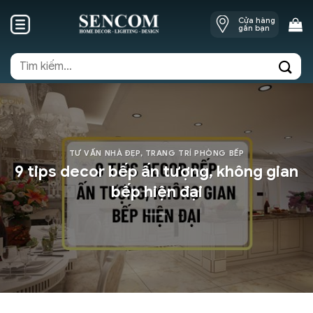
Skip
Cửa hàng
to
gần bạn
content
Tìm
kiếm:
TƯ VẤN NHÀ ĐẸP
,
TRANG TRÍ PHÒNG BẾP
9 tips decor bếp ấn tượng, không gian
bếp hiện đại