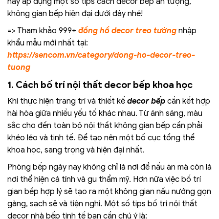
hãy áp dụng một số tips cách decor bếp ấn tượng,
không gian bếp hiện đại dưới đây nhé!
=> Tham khảo 999+
đồng hồ decor treo tường
nhập
khẩu mẫu mới nhất tại:
https://sencom.vn/category/dong-ho-decor-treo-
tuong
1. Cách bố trí nội thất decor bếp khoa học
Khi thực hiện trang trí và thiết kế
decor bếp
cần kết hợp
hài hòa giữa nhiều yếu tố khác nhau. Từ ánh sáng, màu
sắc cho đến toàn bộ nội thất không gian bếp cần phải
khéo léo và tinh tế. Để tạo nên một bố cục tổng thể
khoa học, sang trọng và hiện đại nhất.
Phòng bếp ngày nay không chỉ là nơi để nấu ăn mà còn là
nơi thể hiện cá tính và gu thẩm mỹ. Hơn nữa việc bố trí
gian bếp hợp lý sẽ tạo ra một không gian nấu nướng gọn
gàng, sạch sẽ và tiện nghi. Một số tips bố trí nội thất
decor nhà bếp tinh tế bạn cần chú ý là: