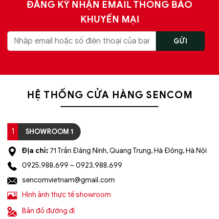
ĐĂNG KÝ NHẬN EMAIL THÔNG BÁO
KHUYẾN MẠI
HỆ THỐNG CỬA HÀNG SENCOM
1
SHOWROOM 1
Địa chỉ:
71 Trần Đăng Ninh, Quang Trung, Hà Đông, Hà Nội
0925.988.699 – 0923.988.699
sencomvietnam@gmail.com
Hình ảnh thực tế showroom
Bản đồ đường đi