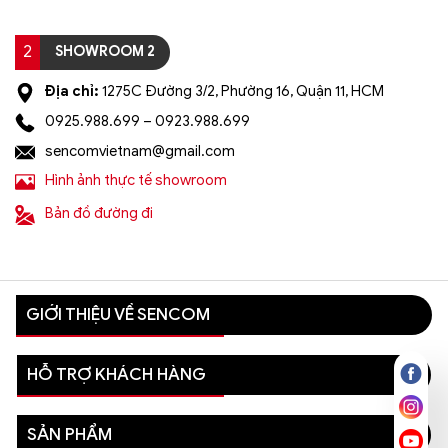
2
SHOWROOM 2
Địa chỉ:
1275C Đường 3/2, Phường 16, Quận 11, HCM
0925.988.699 – 0923.988.699
sencomvietnam@gmail.com
Hình ảnh thực tế showroom
Bản đồ đường đi
GIỚI THIỆU VỀ SENCOM
HỖ TRỢ KHÁCH HÀNG
SẢN PHẨM