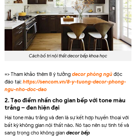
Cách bố trí nội thất decor bếp khoa học
=> Tham khảo thêm 8 ý tưởng
decor phòng ngủ
độc
đáo tại:
https://sencom.vn/8-y-tuong-decor-phong-
ngu-nho-doc-dao
2. Tạo điểm nhấn cho gian bếp với tone màu
trắng – đen hiện đại
Hai tone màu trắng và đen là sự kết hợp huyền thoại với
bất kỳ không gian nội thất nào. Nó tạo nên sự tinh tế và
sang trọng cho không gian
decor bếp