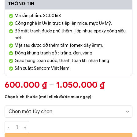
THÔNG TIN
Mã sản phẩm: SC00168
Công nghệ in Uv in trực tiếp lên mica, mực Uv Mỹ.
Bề mặt tranh được phủ thêm 1 lớp nhựa epoxy bóng siêu
nét.
Mặt sau được đỡ thêm tấm fomex dày 8mm,
Đóng khung tranh gỗ : trắng, đen, vàng
Giao hàng toàn quốc, thanh toán khi nhận hàng
Sản xuất: Sencom Việt Nam
Khoảng
600.000
₫
–
1.050.000
₫
giá:
Chọn kích thước (mới click được mua ngay)
từ
600.000
đến
Tranh Phòng Khách Nghệ Thuật Hiện Đại SC00244 số lượng
1.050.0