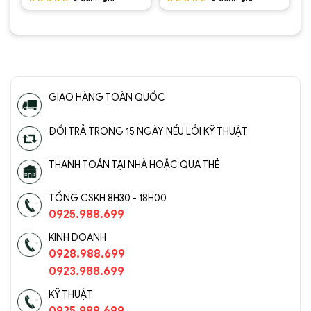
.
là:
2.950.000 ₫.
là:
4.300.000 ₫.
là:
1.500.000 ₫.
1.500.000 ₫.
2.800.0
Được
Được
xếp hạng
xếp hạng
5
5 sao
5
5 sao
GIAO HÀNG TOÀN QUỐC
ĐỔI TRẢ TRONG 15 NGÀY NẾU LỖI KỸ THUẬT
THANH TOÁN TẠI NHÀ HOẶC QUA THẺ
TỔNG CSKH 8H30 - 18H00
0925.988.699
KINH DOANH
0928.988.699
0923.988.699
KỸ THUẬT
0925.988.699