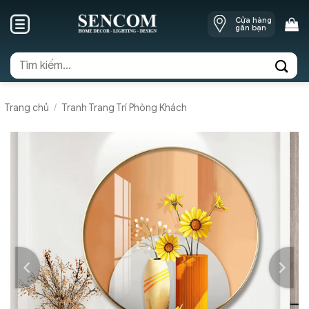
Skip
Cửa hàng
to
gần bạn
content
Tìm
kiếm:
Trang chủ
/
Tranh Trang Trí Phòng Khách