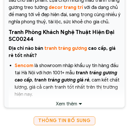
sâu cho sản phẩm. Lựa chọn những mẫu tranh tráng
gương treo tường
decor trang trí
với đa dạng chủ
đề mang tới vẻ đẹp hiện đại, sang trọng cùng nhiều ý
nghĩa phong thuỷ, tài lộc, sức khoẻ cho gia chủ.
Tranh Phòng Khách Nghệ Thuật Hiện Đại
SC00244
Địa chỉ nào bán
tranh tráng gương
cao cấp, giá
rẻ tốt nhất?
Sencom
là showroom nhập khẩu uy tín hàng đầu
tại Hà Nội với hơn 1001+ mẫu
tranh tráng gương
cao cấp
,
tranh tráng gương giá rẻ
, cam kết chất
lượng, giá cả cạnh tranh tốt nhất trên thị trường
hiện nay.
Xem thêm
Chịu trách nhiệm về sản phẩm :
Công ty Cổ Phần Xây Dựng và Thương Mại
THÔNG TIN BỔ SUNG
Sencom Việt Nam