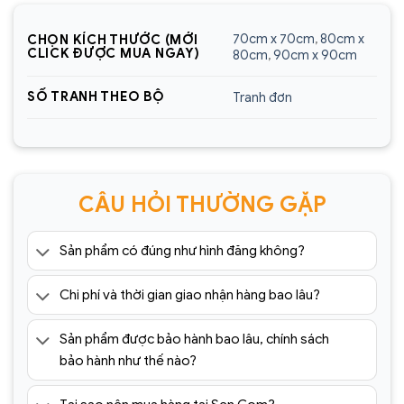
Website:
https://sencom.vn/
70cm x 70cm
,
80cm x
CHỌN KÍCH THƯỚC (MỚI
Địa chỉ showroom:
60 Trần Đăng Ninh, Quang
CLICK ĐƯỢC MUA NGAY)
80cm
,
90cm x 90cm
Trung, Hà Đông, Hà Nội
SỐ TRANH THEO BỘ
Tranh đơn
Hotline:
0925.988.699
*ƯU ĐÃI: Miễn phí vận chuyển Toàn quốc phí vận
chuyển ngoại thành. Áp dụng đối với đơn hàng có
giá trị trên 1.500.000đ (Bao gồm tất cả mã sản
CÂU HỎI THƯỜNG GẶP
phẩm)
Lưu ý: Đơn hàng sẽ chỉ được gửi đi sau khi có xác
Sản phẩm có đúng như hình đăng không?
nhận của tổng đài viên trong vòng 2 tiếng. Quý
khách vui lòng giữ điện thoại
Chi phí và thời gian giao nhận hàng bao lâu?
=> Tham khảo thêm 1001+ mẫu
tranh tráng
Sản phẩm được bảo hành bao lâu, chính sách
gương
cao cấp giá rẻ tại:
bảo hành như thế nào?
https://sencom.vn/category/tranh-trang-guong