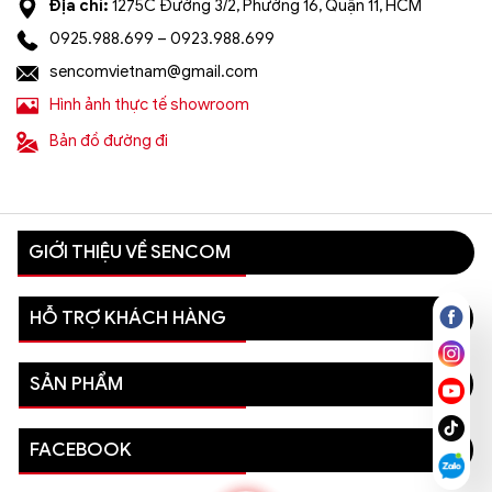
Địa chỉ:
1275C Đường 3/2, Phường 16, Quận 11, HCM
0925.988.699 – 0923.988.699
sencomvietnam@gmail.com
Hình ảnh thực tế showroom
Bản đồ đường đi
GIỚI THIỆU VỀ SENCOM
HỖ TRỢ KHÁCH HÀNG
SẢN PHẨM
FACEBOOK