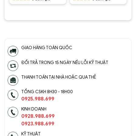
.
là:
2.950.000 ₫.
là:
2.950.000 ₫.
là:
1.500.000 ₫.
1.500.000 ₫.
1.500.0
Được
Được
xếp hạng
xếp hạng
5
5 sao
5
5 sao
GIAO HÀNG TOÀN QUỐC
ĐỔI TRẢ TRONG 15 NGÀY NẾU LỖI KỸ THUẬT
THANH TOÁN TẠI NHÀ HOẶC QUA THẺ
TỔNG CSKH 8H30 - 18H00
0925.988.699
KINH DOANH
0928.988.699
0923.988.699
KỸ THUẬT