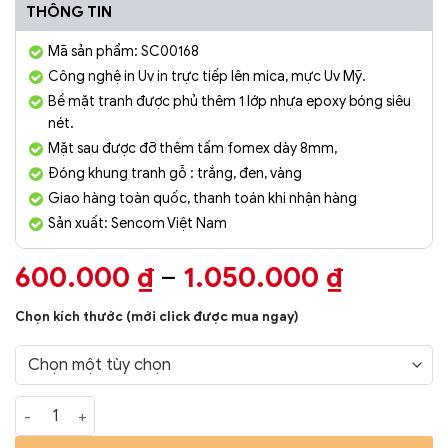
THÔNG TIN
Mã sản phẩm: SC00168
Công nghệ in Uv in trực tiếp lên mica, mực Uv Mỹ.
Bề mặt tranh được phủ thêm 1 lớp nhựa epoxy bóng siêu
nét.
Mặt sau được đỡ thêm tấm fomex dày 8mm,
Đóng khung tranh gỗ : trắng, đen, vàng
Giao hàng toàn quốc, thanh toán khi nhận hàng
Sản xuất: Sencom Việt Nam
Khoảng
600.000
₫
–
1.050.000
₫
giá:
Chọn kích thước (mới click được mua ngay)
từ
600.000
đến
Tranh Phòng Khách Nghệ Thuật Hiện Đại SC00245 số lượng
1.050.0