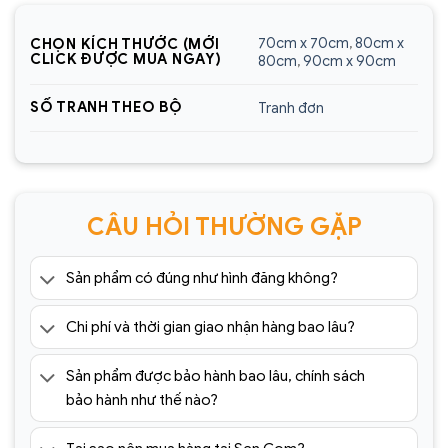
Website:
https://sencom.vn/
70cm x 70cm
,
80cm x
CHỌN KÍCH THƯỚC (MỚI
Địa chỉ showroom:
60 Trần Đăng Ninh, Quang
CLICK ĐƯỢC MUA NGAY)
80cm
,
90cm x 90cm
Trung, Hà Đông, Hà Nội
SỐ TRANH THEO BỘ
Tranh đơn
Hotline:
0925.988.699
*ƯU ĐÃI: Miễn phí vận chuyển Toàn quốc phí vận
chuyển ngoại thành. Áp dụng đối với đơn hàng có
giá trị trên 1.500.000đ (Bao gồm tất cả mã sản
CÂU HỎI THƯỜNG GẶP
phẩm)
Lưu ý: Đơn hàng sẽ chỉ được gửi đi sau khi có xác
Sản phẩm có đúng như hình đăng không?
nhận của tổng đài viên trong vòng 2 tiếng. Quý
khách vui lòng giữ điện thoại
Chi phí và thời gian giao nhận hàng bao lâu?
=> Tham khảo thêm 1001+ mẫu
tranh tráng
Sản phẩm được bảo hành bao lâu, chính sách
gương
cao cấp giá rẻ tại:
bảo hành như thế nào?
https://sencom.vn/category/tranh-trang-guong