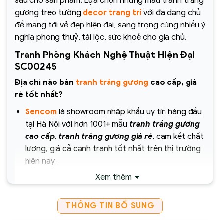
sâu cho sản phẩm. Lựa chọn những mẫu tranh tráng
gương treo tường
decor trang trí
với đa dạng chủ
đề mang tới vẻ đẹp hiện đại, sang trọng cùng nhiều ý
nghĩa phong thuỷ, tài lộc, sức khoẻ cho gia chủ.
Tranh Phòng Khách Nghệ Thuật Hiện Đại
SC00245
Địa chỉ nào bán
tranh tráng gương
cao cấp, giá
rẻ tốt nhất?
Sencom
là showroom nhập khẩu uy tín hàng đầu
tại Hà Nội với hơn 1001+ mẫu
tranh tráng gương
cao cấp
,
tranh tráng gương giá rẻ
, cam kết chất
lượng, giá cả cạnh tranh tốt nhất trên thị trường
hiện nay.
Xem thêm
Chịu trách nhiệm về sản phẩm :
Công ty Cổ Phần Xây Dựng và Thương Mại
THÔNG TIN BỔ SUNG
Sencom Việt Nam