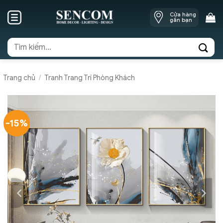
Skip
Cửa hàng
to
gần bạn
content
Tìm
kiếm:
Trang chủ
/
Tranh Trang Trí Phòng Khách
-15%