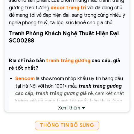
sâu cho sản phẩm. Lựa chọn những mẫu tranh tráng
gương treo tường
decor trang trí
với đa dạng chủ
đề mang tới vẻ đẹp hiện đại, sang trọng cùng nhiều ý
nghĩa phong thuỷ, tài lộc, sức khoẻ cho gia chủ.
Tranh Phòng Khách Nghệ Thuật Hiện Đại
SC00288
Địa chỉ nào bán
tranh tráng gương
cao cấp, giá
rẻ tốt nhất?
Sencom
là showroom nhập khẩu uy tín hàng đầu
tại Hà Nội với hơn 1001+ mẫu
tranh tráng gương
cao cấp
,
tranh tráng gương giá rẻ
, cam kết chất
lượng, giá cả cạnh tranh tốt nhất trên thị trường
Xem thêm
hiện nay.
Chịu trách nhiệm về sản phẩm :
THÔNG TIN BỔ SUNG
Công ty Cổ Phần Xây Dựng và Thương Mại