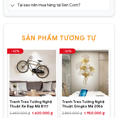
Tại sao nên mua hàng tại Sen Com?
SẢN PHẨM TƯƠNG TỰ
-42%
-32%
Tranh Treo Tường Nghệ
Tranh Treo Tường Nghệ
Thuật Xe Đạp Mã B117
Thuật Gingko Mã 2056
Giá
Giá
Giá
Giá
2.450.000
₫
1.430.000
₫
2.850.000
₫
1.950.000
₫
gốc
hiện
gốc
hiện
Giá