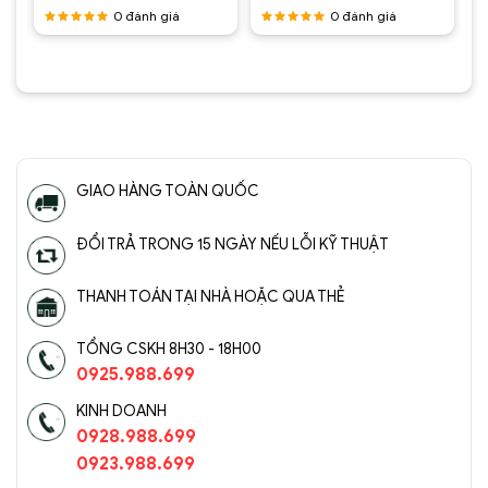
là:
tại
là:
tại
hiện
0
đánh giá
0
đánh giá
2.450.000 ₫.
là:
2.850.000 ₫.
là:
ại
1.430.000 ₫.
1.950.00
à:
Được
Được
1.750.000 ₫.
xếp hạng
xếp hạng
5
5 sao
5
5 sao
GIAO HÀNG TOÀN QUỐC
ĐỔI TRẢ TRONG 15 NGÀY NẾU LỖI KỸ THUẬT
THANH TOÁN TẠI NHÀ HOẶC QUA THẺ
TỔNG CSKH 8H30 - 18H00
0925.988.699
KINH DOANH
0928.988.699
0923.988.699