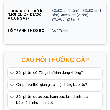
Sencom Việt Nam
40x80cm(2 tấm) + 80x80cm(1
CHỌN KÍCH THƯỚC
Website:
https://sencom.vn/
(MỚI CLICK ĐƯỢC
tấm)
,
45x90cm(2 tấm) +
MUA NGAY)
90x90cm(1 tấm)
Địa chỉ showroom:
60 Trần Đăng Ninh, Quang
Trung, Hà Đông, Hà Nội
SỐ TRANH THEO BỘ
Bộ 3 Tranh
Hotline:
0925.988.699
*ƯU ĐÃI: Miễn phí vận chuyển Toàn quốc phí vận
chuyển ngoại thành. Áp dụng đối với đơn hàng có
CÂU HỎI THƯỜNG GẶP
giá trị trên 1.500.000đ (Bao gồm tất cả mã sản
phẩm)
Sản phẩm có đúng như hình đăng không?
Lưu ý: Đơn hàng sẽ chỉ được gửi đi sau khi có xác
nhận của tổng đài viên trong vòng 2 tiếng. Quý
Chi phí và thời gian giao nhận hàng bao lâu?
khách vui lòng giữ điện thoại
=> Tham khảo thêm 1001+ mẫu
tranh tráng
Sản phẩm được bảo hành bao lâu, chính sách
gương
cao cấp giá rẻ tại:
bảo hành như thế nào?
https://sencom.vn/category/tranh-trang-guong