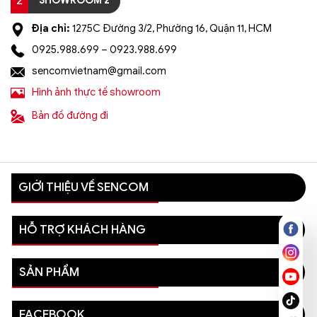
2
SHOWROOM 2
Địa chỉ:
1275C Đường 3/2, Phường 16, Quận 11, HCM
0925.988.699 – 0923.988.699
sencomvietnam@gmail.com
Hình ảnh thực tế showroom
Bản đồ đường đi
GIỚI THIỆU VỀ SENCOM
HỖ TRỢ KHÁCH HÀNG
SẢN PHẨM
FACEBOOK