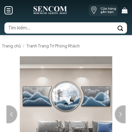
Skip
Cửa hàng
to
gần bạn
content
Tìm
kiếm:
Trang chủ
/
Tranh Trang Trí Phòng Khách