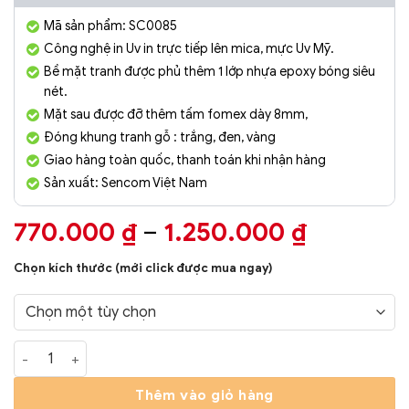
Mã sản phẩm: SC0085
Công nghệ in Uv in trực tiếp lên mica, mực Uv Mỹ.
Bề mặt tranh được phủ thêm 1 lớp nhựa epoxy bóng siêu
nét.
Mặt sau được đỡ thêm tấm fomex dày 8mm,
Đóng khung tranh gỗ : trắng, đen, vàng
Giao hàng toàn quốc, thanh toán khi nhận hàng
Sản xuất: Sencom Việt Nam
Khoảng
770.000
₫
–
1.250.000
₫
giá:
Chọn kích thước (mới click được mua ngay)
từ
770.000
đến
Tranh Phòng Khách Nghệ Thuật Hiện Đại SC0085 số lượng
1.250.00
Thêm vào giỏ hàng