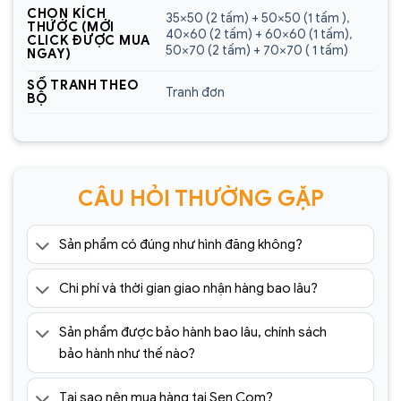
CHỌN KÍCH
35×50 (2 tấm) + 50×50 (1 tấm )
,
THƯỚC (MỚI
Địa chỉ showroom:
60 Trần Đăng Ninh, Quang
40×60 (2 tấm) + 60×60 (1 tấm)
,
CLICK ĐƯỢC MUA
50×70 (2 tấm) + 70×70 ( 1 tấm)
Trung, Hà Đông, Hà Nội
NGAY)
Hotline:
0925.988.699
SỐ TRANH THEO
Tranh đơn
BỘ
*ƯU ĐÃI: Miễn phí vận chuyển Toàn quốc phí vận
chuyển ngoại thành. Áp dụng đối với đơn hàng có
giá trị trên 1.500.000đ (Bao gồm tất cả mã sản
phẩm)
CÂU HỎI THƯỜNG GẶP
Lưu ý: Đơn hàng sẽ chỉ được gửi đi sau khi có xác
nhận của tổng đài viên trong vòng 2 tiếng. Quý
Sản phẩm có đúng như hình đăng không?
khách vui lòng giữ điện thoại
Chi phí và thời gian giao nhận hàng bao lâu?
=> Tham khảo thêm 1001+ mẫu
tranh tráng
gương
cao cấp giá rẻ tại:
Sản phẩm được bảo hành bao lâu, chính sách
https://sencom.vn/category/tranh-trang-guong
bảo hành như thế nào?
Tại sao nên mua hàng tại Sen Com?