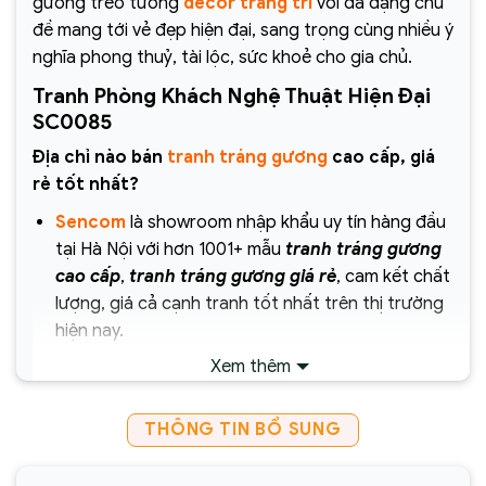
gương treo tường
decor trang trí
với đa dạng chủ
đề mang tới vẻ đẹp hiện đại, sang trọng cùng nhiều ý
nghĩa phong thuỷ, tài lộc, sức khoẻ cho gia chủ.
Tranh Phòng Khách Nghệ Thuật Hiện Đại
SC0085
Địa chỉ nào bán
tranh tráng gương
cao cấp, giá
rẻ tốt nhất?
Sencom
là showroom nhập khẩu uy tín hàng đầu
tại Hà Nội với hơn 1001+ mẫu
tranh tráng gương
cao cấp
,
tranh tráng gương giá rẻ
, cam kết chất
lượng, giá cả cạnh tranh tốt nhất trên thị trường
hiện nay.
Xem thêm
Chịu trách nhiệm về sản phẩm :
Công ty Cổ Phần Xây Dựng và Thương Mại
THÔNG TIN BỔ SUNG
Sencom Việt Nam
Website:
https://sencom.vn/