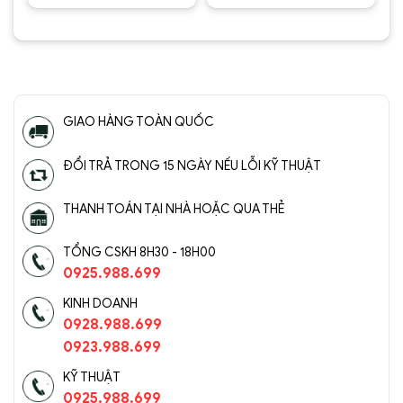
1.800.000 ₫.
2.800.000 ₫.
1.950.00
Được
Được
xếp hạng
xếp hạng
5
5 sao
5
5 sao
GIAO HÀNG TOÀN QUỐC
ĐỔI TRẢ TRONG 15 NGÀY NẾU LỖI KỸ THUẬT
THANH TOÁN TẠI NHÀ HOẶC QUA THẺ
TỔNG CSKH 8H30 - 18H00
0925.988.699
KINH DOANH
0928.988.699
0923.988.699
KỸ THUẬT
0925.988.699