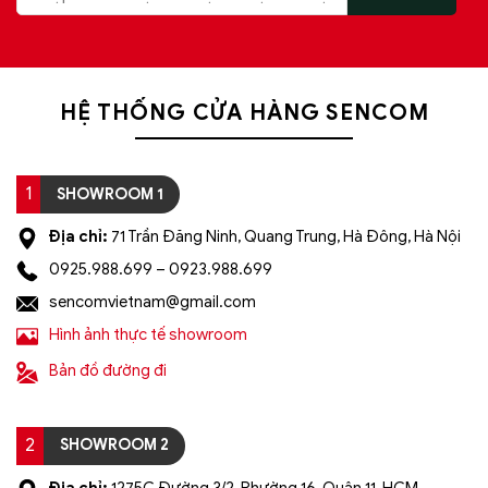
HỆ THỐNG CỬA HÀNG SENCOM
1
SHOWROOM 1
Địa chỉ:
71 Trần Đăng Ninh, Quang Trung, Hà Đông, Hà Nội
0925.988.699 – 0923.988.699
sencomvietnam@gmail.com
Hình ảnh thực tế showroom
Bản đồ đường đi
2
SHOWROOM 2
Địa chỉ:
1275C Đường 3/2, Phường 16, Quận 11, HCM