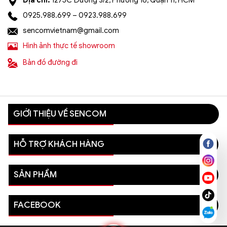
0925.988.699 – 0923.988.699
sencomvietnam@gmail.com
Hình ảnh thực tế showroom
Bản đồ đường đi
GIỚI THIỆU VỀ SENCOM
HỖ TRỢ KHÁCH HÀNG
SẢN PHẨM
FACEBOOK