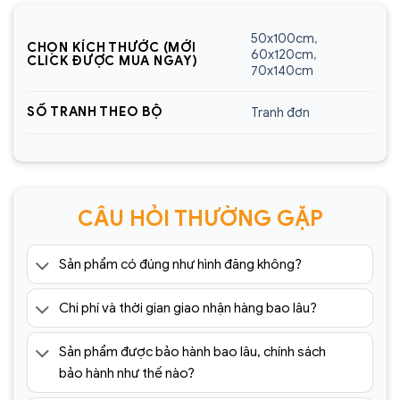
Sencom Việt Nam
50x100cm
,
CHỌN KÍCH THƯỚC (MỚI
Website:
https://sencom.vn/
60x120cm
,
CLICK ĐƯỢC MUA NGAY)
70x140cm
Địa chỉ showroom:
60 Trần Đăng Ninh, Quang
Trung, Hà Đông, Hà Nội
SỐ TRANH THEO BỘ
Tranh đơn
Hotline:
0925.988.699
*ƯU ĐÃI: Miễn phí vận chuyển Toàn quốc phí vận
chuyển ngoại thành. Áp dụng đối với đơn hàng có
CÂU HỎI THƯỜNG GẶP
giá trị trên 1.500.000đ (Bao gồm tất cả mã sản
phẩm)
Sản phẩm có đúng như hình đăng không?
Lưu ý: Đơn hàng sẽ chỉ được gửi đi sau khi có xác
nhận của tổng đài viên trong vòng 2 tiếng. Quý
Chi phí và thời gian giao nhận hàng bao lâu?
khách vui lòng giữ điện thoại
=> Tham khảo thêm 1001+ mẫu
tranh tráng
Sản phẩm được bảo hành bao lâu, chính sách
gương
cao cấp giá rẻ tại:
bảo hành như thế nào?
https://sencom.vn/category/tranh-trang-guong