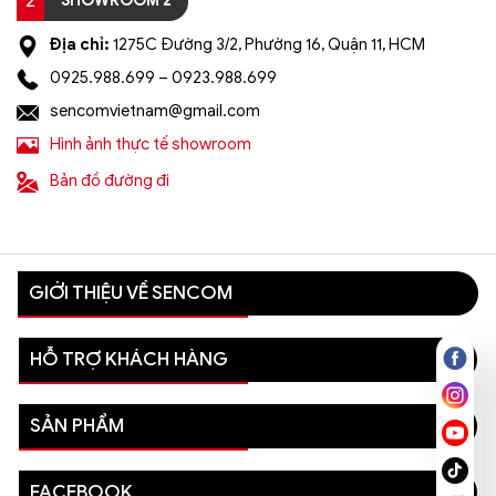
2
SHOWROOM 2
Địa chỉ:
1275C Đường 3/2, Phường 16, Quận 11, HCM
0925.988.699 – 0923.988.699
sencomvietnam@gmail.com
Hình ảnh thực tế showroom
Bản đồ đường đi
GIỚI THIỆU VỀ SENCOM
HỖ TRỢ KHÁCH HÀNG
SẢN PHẨM
FACEBOOK