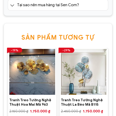
Tại sao nên mua hàng tại Sen Com?
SẢN PHẨM TƯƠNG TỰ
-19%
-29%
Tranh Treo Tường Nghệ
Tranh Treo Tường Nghệ
Thuật Hoa Mai Mã 963
Thuật La Bèo Mã B115
Giá
Giá
Giá
Giá
Giá
₫
2.150.000
₫
1.750.000
₫
2.450.000
₫
1.750.000
₫
hiện
gốc
hiện
gốc
hiện