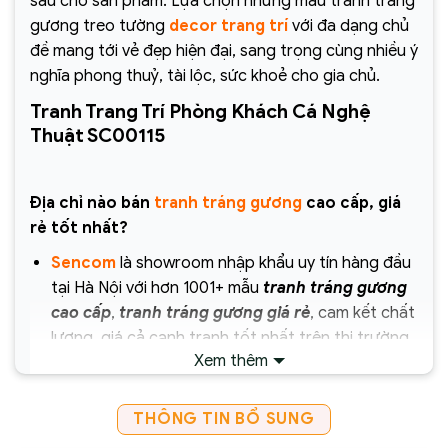
sâu cho sản phẩm. Lựa chọn những mẫu tranh tráng
gương treo tường
decor trang trí
với đa dạng chủ
đề mang tới vẻ đẹp hiện đại, sang trọng cùng nhiều ý
nghĩa phong thuỷ, tài lộc, sức khoẻ cho gia chủ.
Tranh Trang Trí Phòng Khách Cá Nghệ
Thuật SC00115
Địa chỉ nào bán
tranh tráng gương
cao cấp, giá
rẻ tốt nhất?
Sencom
là showroom nhập khẩu uy tín hàng đầu
tại Hà Nội với hơn 1001+ mẫu
tranh tráng gương
cao cấp
,
tranh tráng gương giá rẻ
, cam kết chất
lượng, giá cả cạnh tranh tốt nhất trên thị trường
Xem thêm
hiện nay.
Chịu trách nhiệm về sản phẩm :
THÔNG TIN BỔ SUNG
Công ty Cổ Phần Xây Dựng và Thương Mại