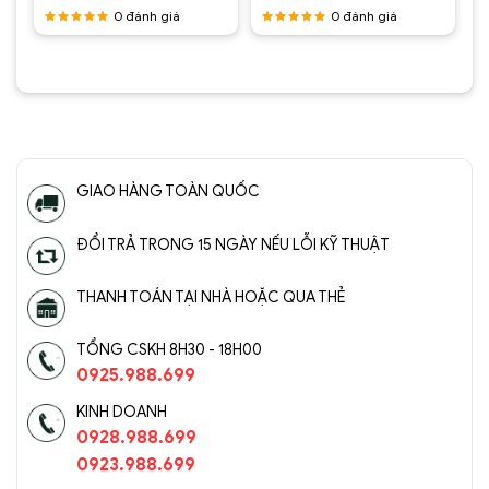
tại
là:
tại
là:
tại
0
đánh giá
0
đánh giá
.
là:
2.150.000 ₫.
là:
2.450.000 ₫.
là:
1.500.000 ₫.
1.750.000 ₫.
1.750.0
Được
Được
xếp hạng
xếp hạng
5
5 sao
5
5 sao
GIAO HÀNG TOÀN QUỐC
ĐỔI TRẢ TRONG 15 NGÀY NẾU LỖI KỸ THUẬT
THANH TOÁN TẠI NHÀ HOẶC QUA THẺ
TỔNG CSKH 8H30 - 18H00
0925.988.699
KINH DOANH
0928.988.699
0923.988.699