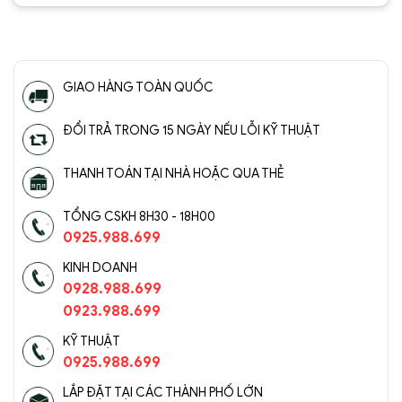
5
5 sao
5
5 sao
GIAO HÀNG TOÀN QUỐC
ĐỔI TRẢ TRONG 15 NGÀY NẾU LỖI KỸ THUẬT
THANH TOÁN TẠI NHÀ HOẶC QUA THẺ
TỔNG CSKH 8H30 - 18H00
0925.988.699
KINH DOANH
0928.988.699
0923.988.699
KỸ THUẬT
0925.988.699
LẮP ĐẶT TẠI CÁC THÀNH PHỐ LỚN