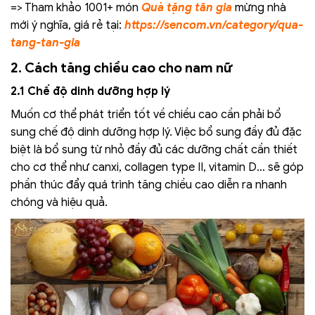
=> Tham khảo 1001+ món
Quà tặng tân gia
mừng nhà
mới ý nghĩa, giá rẻ tại:
https://sencom.vn/category/qua-
tang-tan-gia
2. Cách tăng chiều cao cho nam nữ
2.1 Chế độ dinh dưỡng hợp lý
Muốn cơ thể phát triển tốt về chiều cao cần phải bổ
sung chế độ dinh dưỡng hợp lý. Việc bổ sung đầy đủ đặc
biệt là bổ sung từ nhỏ đầy đủ các dưỡng chất cần thiết
cho cơ thể như canxi, collagen type II, vitamin D… sẽ góp
phần thúc đẩy quá trình tăng chiều cao diễn ra nhanh
chóng và hiệu quả.