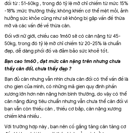
đối từ : 51-60kg , trong đó tỷ lệ mỡ chỉ chiếm từ mức 15%
-18% :mức thường thấy, không khiến cơ thể mệt mỏi, ảnh
hưởng sức khỏe cũng như sẽ không bị gặp vấn đề thừa
mỡ và các vấn đề về thừa cân.
Đối với nữ giới, chiều cao 1m60 sẽ có cân nặng từ 45-
50kg, trong đó tỷ lệ mỡ chỉ chiếm từ 20-25% là chuẩn
đẹp, dễ dàng phối đồ và đảm bảo sức khoẻ tốt.
Bạn cao 1m60 , đạt mức cân nặng trên nhưng chưa
thấy cân đối, chưa thấy đẹp ?
Bạn đủ cân nhưng vẫn nhìn chưa cân đối có thể vấn đề là
cho gien của mình, có những mã gien quy định phần
xương lớn hơn nên nặng hơn bình thường, do vậy có thể
cân nặng đúng tiêu chuẩn nhưng vẫn chưa thể cân đối vì
bạn vẫn còn thiếu cân , thiếu cơ bắp, cân nặng xương
chiếm khá nhiều .
Với trường hợp này , bạn nên cố gắng tăng cân tăng cơ