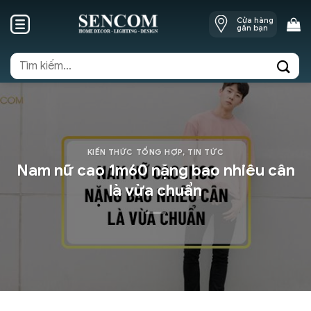
Skip
Cửa hàng
to
gần bạn
content
Tìm
kiếm:
KIẾN THỨC TỔNG HỢP
,
TIN TỨC
Nam nữ cao 1m60 nặng bao nhiêu cân
là vừa chuẩn